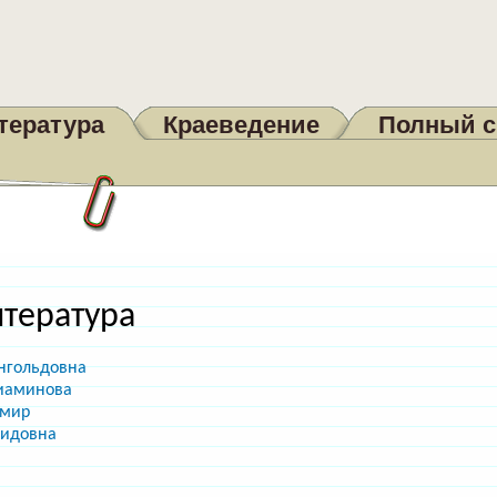
тература
Краеведение
Полный с
итература
нгольдовна
ниаминова
имир
нидовна