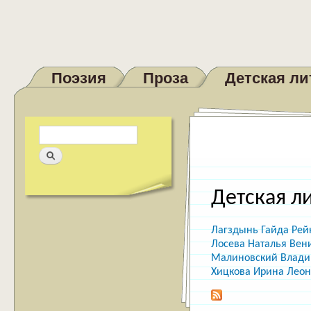
Поэзия
Проза
Детская ли
Главное меню
Форма поиска
Поиск
Детская л
Лагздынь Гайда Рей
Лосева Наталья Ве
Малиновский Влад
Хицкова Ирина Лео